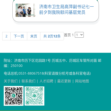
济南市卫生局高萍副书记七一
前夕到我院慰问基层党员
首页
1
2
下一页
末页
共
2
页
12
条
院址：济南市历下区花园路1号 历城五中、历城区车管所对面 邮
编：250100
电话总机:0531-88067518(科室请拨分机号或各科室电话)
关于我们
|
联系我们
|
人才招聘
|
最近更新
|
网站地图