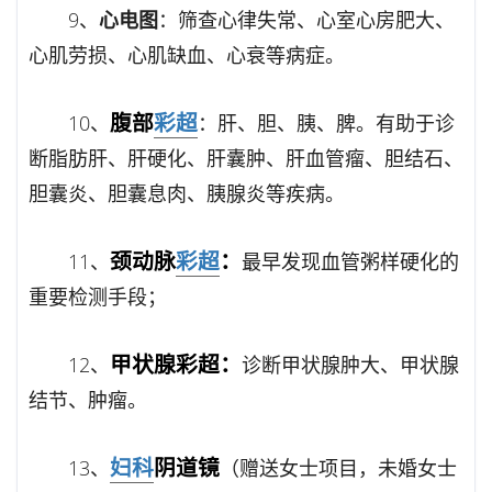
9、
心电图
：筛查心律失常、心室心房肥大、
心肌劳损、心肌缺血、心衰等病症。
腹部
彩超
10、
：肝、胆、胰、脾。有助于诊
断脂肪肝、肝硬化、肝囊肿、肝血管瘤、胆结石、
胆囊炎、胆囊息肉、胰腺炎等疾病。
颈动脉
彩超
：
11、
最早发现血管粥样硬化的
重要检测手段；
甲状腺彩超：
12、
诊断甲状腺肿大、甲状腺
结节、肿瘤。
妇科
阴道镜
13、
（赠送女士项目，未婚女士