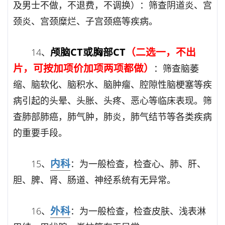
及男士不做，不退费，不调换）：筛查阴道炎、宫
颈炎、宫颈糜烂、子宫颈癌等疾病。
颅脑CT或胸部CT
（二选一，不出
14、
片，可按加项价加项两项都做）
：筛查脑萎
缩、脑软化、脑积水、脑肿瘤、腔隙性脑梗塞等疾
病引起的头晕、头胀、头疼、恶心等临床表现。筛
查肺部肺癌，肺气肿，肺炎，肺气结节等各类疾病
的重要手段。
内科
15、
：为一般检查，检查心、肺、肝、
胆、脾、肾、肠道、神经系统有无异常。
外科
16、
：为一般检查，检查皮肤、浅表淋