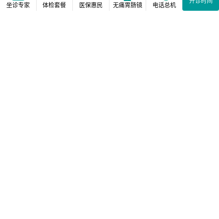
开诊时间
坐诊专家
体检套餐
医保惠民
无痛胃肠镜
电话总机
相关阅读推荐
缺血性脑血管病治疗现状
的健康知识讲座在我院举
行
心脑血管病健康知识讲座
在济南齐鲁花园医院举办