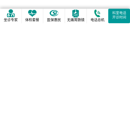
科室电话
开诊时间
坐诊专家
体检套餐
医保惠民
无痛胃肠镜
电话总机
相关阅读推荐
2026年元旦放假期间工作
安排的通知
关于预防接种门诊临时调
整开诊时间的通知