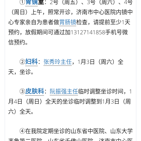
胃镜
室
①
：2号（周五）、3号（周六）、4号
（周日）上午，照常开诊，济南市中心医院内镜中
心专家亲自为患者做
胃
肠镜
检查，请提前至少1天
预约，放假期间可通过加13127141858手机号微
信预约。
妇科
②
：
张秀玲主任
，1月3日（周六）全
天，坐诊。
皮肤科
③
：
阮振强主任
临时调整坐诊时间，1
月4日（周日）全天的坐诊临时调整到1月3日（周
六）全天。
④在我院定期坐诊的山东省中医院、山东大学
齐鲁第二医院、山东省千佛山医院、济南市中心医