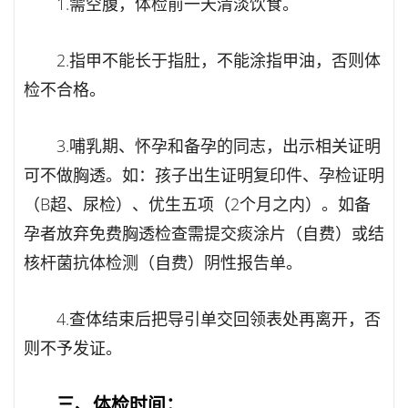
1.需空腹，体检前一天清淡饮食。
2.指甲不能长于指肚，不能涂指甲油，否则体
检不合格。
3.哺乳期、怀孕和备孕的同志，出示相关证明
可不做胸透。如：孩子出生证明复印件、孕检证明
（B超、尿检）、优生五项（2个月之内）。如备
孕者放弃免费胸透检查需提交痰涂片（自费）或结
核杆菌抗体检测（自费）阴性报告单。
4.查体结束后把导引单交回领表处再离开，否
则不予发证。
三、体检时间：