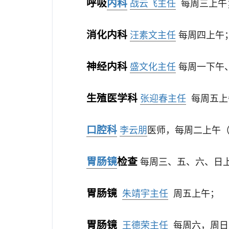
呼吸
内科
战云飞主任
每周三上午
消化内科
汪素文主任
每周四上午
神经内科
盛文化主任
每周一下午
生殖医学科
张迎春主任
每周五上
口腔科
李云朋
医师，每周二上午
胃
肠镜
检查
每周三、五、六、日
胃肠镜
朱靖宇主任
周五上午；
胃肠镜
王德荣主任
每周六，周日