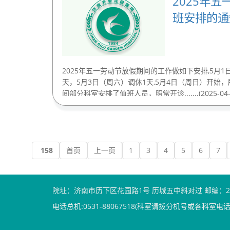
2025年
班安排的通
2025年五一劳动节放假期间的工作做如下安排,5月1
天，5月3日（周六）调休1天,5月4日（周日）开始
间部分科室安排了值班人员，照常开诊.......(2025-04-
158
首页
上一页
1
3
4
5
6
7
院址：济南市历下区花园路1号 历城五中斜对过 邮编：25
电话总机:0531-88067518(科室请拨分机号或各科室电话