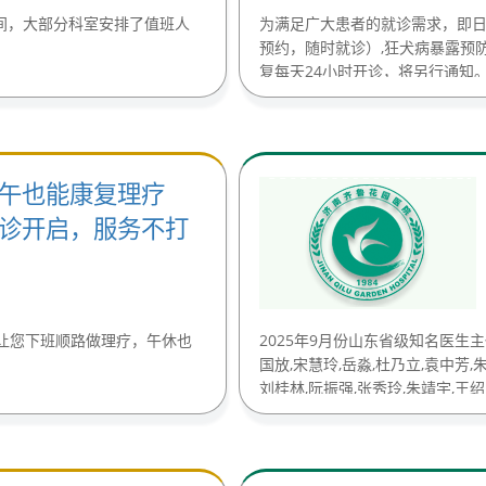
假期间，大部分科室安排了值班人
为满足广大患者的就诊需求，即日
预约，随时就诊）,狂犬病暴露预防处
复每天24小时开诊，将另行通知。......
午也能康复理疗
诊开启，服务不打
让您下班顺路做理疗，午休也
2025年9月份山东省级知名医生
国放,宋慧玲,岳淼,杜乃立,袁中芳,
刘桂林,阮振强,张秀玲,朱靖宇,王
媛。......(2025-08-29)