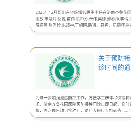
2025年12月份山东省级知名医生主任在济南齐鲁花
国放,宋慧玲,岳淼,苗伟,袁中芳,朱伟,梁娜,邢春燕,李倩
阮振强,张秀玲,朱靖宇,王绍昭,路通，葛畅，纪德辉,崔存宝,
(2025-12-28)
关于预防接
诊时间的通
为进一步加强流感防控工作，方便学生群体尽快接种
求，济南齐鲁花园医院预防接种门诊自即日起，临时
整，周六周日均可接种），请广大居民互相转告.......(202