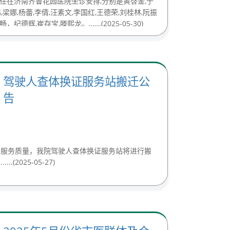
主任在济南齐鲁花园医院坐诊安排,分别是黄啓金,于
,梁娜,杨蕾,李倩,汪素文,李国红,王德荣,刘桂林,阮振
德辉,崔存宝,滕熙龙。......(2025-05-30)
驾驶人查体换证服务站搬迁公
告
升服务质量，我院驾驶人查体换证服务站将进行搬
(2025-05-27)