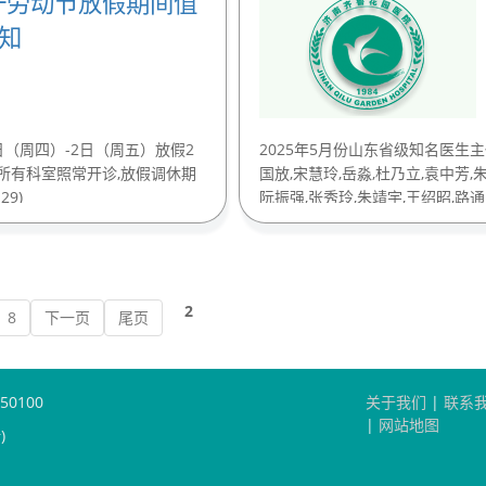
五一劳动节放假期间值
知
日（周四）-2日（周五）放假2
2025年5月份山东省级知名医生
，所有科室照常开诊,放假调休期
国放,宋慧玲,岳淼,杜乃立,袁中芳,朱
29)
阮振强,张秀玲,朱靖宇,王绍昭,路通，葛
04-28)
2
8
下一页
尾页
0100
关于我们
|
联系
|
网站地图
)