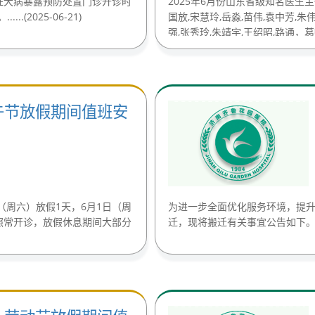
狂犬病暴露预防处置门诊开诊时
2025年6月份山东省级知名医生
.(2025-06-21)
国放,宋慧玲,岳淼,苗伟,袁中芳,朱伟
强,张秀玲,朱靖宇,王绍昭,路通，葛畅，纪
端午节放假期间值班安
（周六）放假1天，6月1日（周
为进一步全面优化服务环境，提
照常开诊，放假休息期间大部分
迁，现将搬迁有关事宜公告如下。......