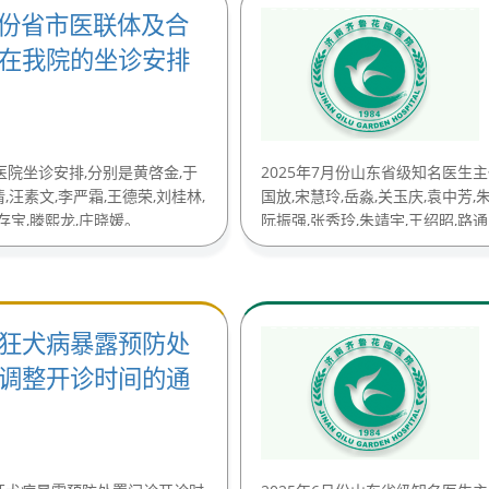
8月份省市医联体及合
在我院的坐诊安排
医院坐诊安排,分别是黄啓金,于
2025年7月份山东省级知名医生
倩,汪素文,李严霜,王德荣,刘桂林,
国放,宋慧玲,岳淼,关玉庆,袁中芳,朱
存宝,滕熙龙,庄晓媛。
阮振强,张秀玲,朱靖宇,王绍昭,路通，
(2025-07-17)
狂犬病暴露预防处
调整开诊时间的通