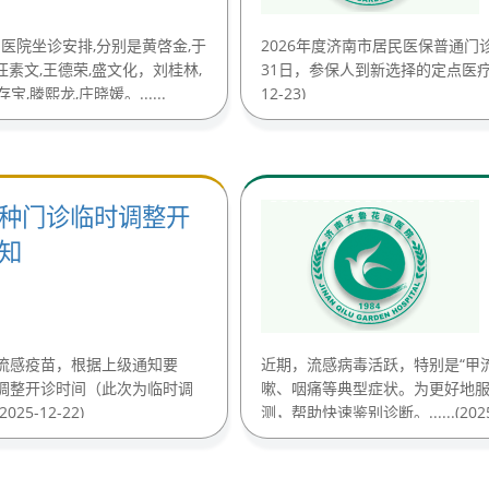
园医院坐诊安排,分别是黄啓金,于
2026年度济南市居民医保普通门
,汪素文,王德荣,盛文化，刘桂林,
31日，参保人到新选择的定点医疗机构
滕熙龙,庄晓媛。......
12-23)
种门诊临时调整开
知
流感疫苗，根据上级通知要
近期，流感病毒活跃，特别是“甲
调整开诊时间（此次为临时调
嗽、咽痛等典型症状。为更好地
5-12-22)
测，帮助快速鉴别诊断。......(2025-