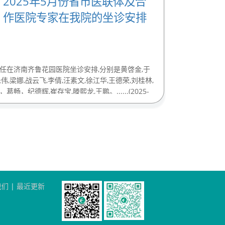
2025年5月份省市医联体及合
作医院专家在我院的坐诊安排
主任在济南齐鲁花园医院坐诊安排,分别是黄啓金,于
伟,梁娜,战云飞,李倩,汪素文,徐江华,王德荣,刘桂林,
畅，纪德辉,崔存宝,滕熙龙,王鹏。......(2025-
我们
|
最近更新