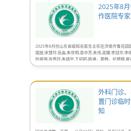
2025年
作医院专家
2025年8月份山东省级知名医生主任在济南齐鲁花园
国放,宋慧玲,岳淼,朱世明,袁中芳,朱伟,梁娜,李冠华,李
阮振强,张秀玲,朱靖宇,王绍昭,路通，葛畅，纪德辉,崔
......(2025-07-29)
外科门诊、
置门诊临时
知