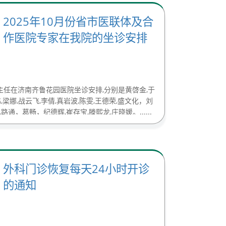
2025年10月份省市医联体及合
作医院专家在我院的坐诊安排
生主任在济南齐鲁花园医院坐诊安排,分别是黄啓金,于
伟,梁娜,战云飞,李倩,真岩波,陈雯,王德荣,盛文化，刘
路通，葛畅，纪德辉,崔存宝,滕熙龙,庄晓媛。......
外科门诊恢复每天24小时开诊
的通知