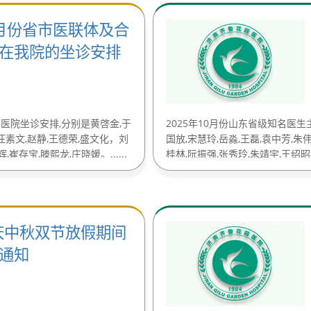
1月份省市医联体及合
在我院的坐诊安排
园医院坐诊安排,分别是黄啓金,于
2025年10月份山东省级知名医
,汪素文,赵静,王德荣,盛文化，刘
国放,宋慧玲,岳淼,王磊,袁中芳,朱
存宝,滕熙龙,庄晓媛。......
桂林,阮振强,张秀玲,朱靖宇,王绍昭,
(2025-10-20)
国庆中秋双节放假期间
通知