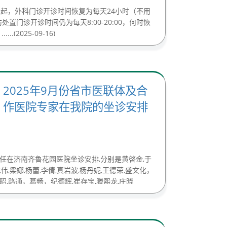
起，外科门诊开诊时间恢复为每天24小时（不用
置门诊开诊时间仍为每天8:00-20:00，何时恢
(2025-09-16)
2025年9月份省市医联体及合
作医院专家在我院的坐诊安排
主任在济南齐鲁花园医院坐诊安排,分别是黄啓金,于
朱伟,梁娜,杨蕾,李倩,真岩波,杨丹妮,王德荣,盛文化，
绍昭,路通，葛畅，纪德辉,崔存宝,滕熙龙,庄晓