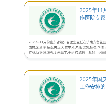
2025年1
作医院专家
2025年11月份山东省级知名医生主任在济南齐鲁花
国放,宋慧玲,岳淼,关玉庆,袁中芳,朱伟,梁娜,杨蕾,李倩
桂林,阮振强,张秀玲,朱靖宇,王绍昭,路通，葛畅，纪德辉,崔
(2025-11-08)
2025年
工作安排的